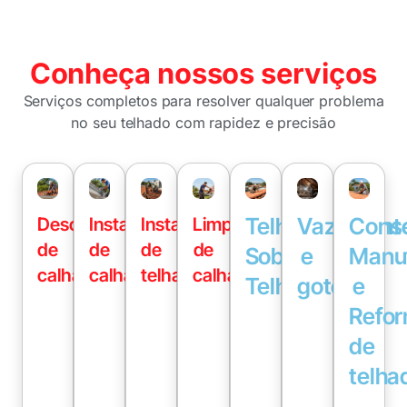
Conheça nossos serviços
Serviços completos para resolver qualquer problema
no seu telhado com rapidez e precisão
Telhado
Vazament
Conse
Desobstrução
Instalação
Instalação
Limpeza
de
de
de
de
Sobre
e
Manu
calhas
calhas
telhados
calhas
Telhado
goteiras
e
Refo
de
telha